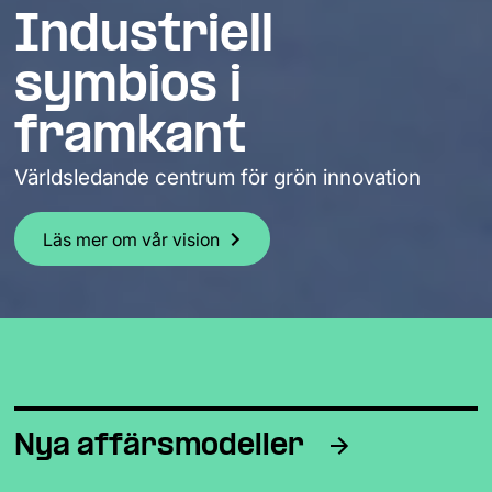
Industriell 
symbios i 
framkant
Världsledande centrum för grön innovation
Läs mer om vår vision
Nya affärsmodeller