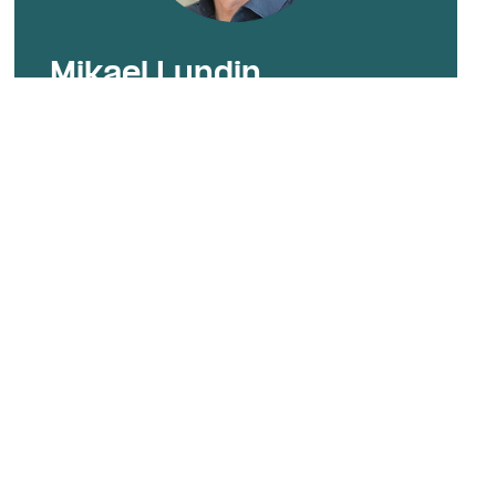
Mikael Lundin
VA-chef
Mobil:
+46 70-696 83 05
E-post:
mikael.lundin@vakin.se
Umeå Eco Industrial Park
Telefon, växel: 
090-16 22 58