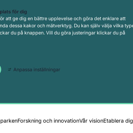
lats för dig
 att ge dig en bättre upplevelse och göra det enklare att
nda dessa kakor och mätverktyg. Du kan själv välja vilka typ
ckar du på knappen. Vill du göra justeringar klickar du på
Anpassa inställningar
 parken
Forskning och innovation
Vår vision
Etablera di