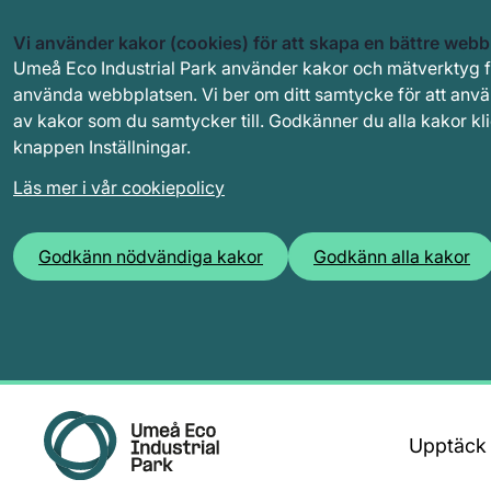
Vi använder kakor (cookies) för att skapa en bättre webbp
Umeå Eco Industrial Park använder kakor och mätverktyg för
använda webbplatsen. Vi ber om ditt samtycke för att anvä
av kakor som du samtycker till. Godkänner du alla kakor kli
knappen Inställningar.
Läs mer i vår cookiepolicy
Godkänn nödvändiga kakor
Godkänn alla kakor
Upptäck