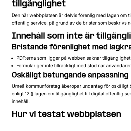
tillgänglighet
Den här webbplatsen är delvis förenlig med lagen om tillg
offentlig service, på grund av de brister som beskrivs 
Innehåll som inte är tillgängli
Bristande förenlighet med lagkr
PDF:erna som ligger på webben saknar tillgänglighet
Formulär ger inte tillräckligt med stöd när användaren 
Oskäligt betungande anpassning
Umeå kommunföretag åberopar undantag för oskäligt 
enligt 12 § lagen om tillgänglighet till digital offentlig 
innehåll.
Hur vi testat webbplatsen
Vi har gjort en självskattning (intern testning) av ume