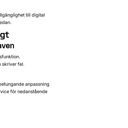
änglighet till digital 
nedan.
gt 
aven
sfunktion.
skriver fel.
betungande anpassning 
service för nedanstående 
aecoindustrialpark.com med 