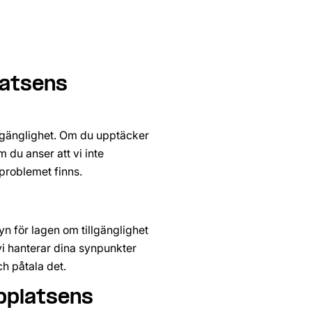
atsens 
llgänglighet. Om du upptäcker 
du anser att vi inte 
 problemet finns.
yn för lagen om tillgänglighet 
 vi hanterar dina synpunkter 
nk till annan webbplats.
ch påtala det.
platsens 