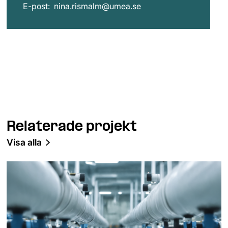
E-post:
nina.rismalm@umea.se
Relaterade projekt
Visa alla