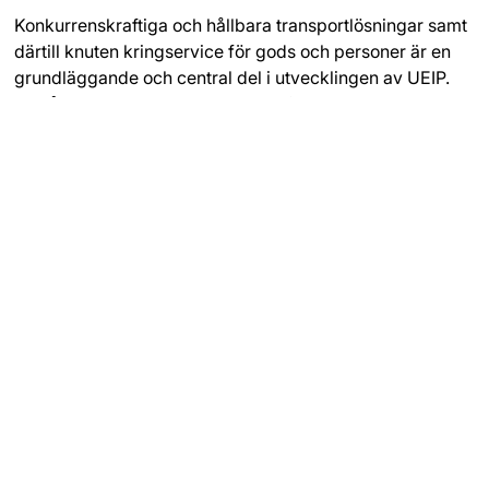
Konkurrenskraftiga och hållbara transportlösningar samt
därtill knuten kringservice för gods och personer är en
grundläggande och central del i utvecklingen av UEIP.
Området inrymmer idag ett 10-tal företag med totalt ca
200 anställda och sammantaget transporteras ca 700
000 ton gods till och från området. Dagens
transportlösningar är traditionella och baseras i
huvudsak både vad gäller personer och gods på flöden
med bil och lastbil. Områdets nya järnvägsterminal kan
tasi drift under 2027.
Läs mer om
Framtidens logistik